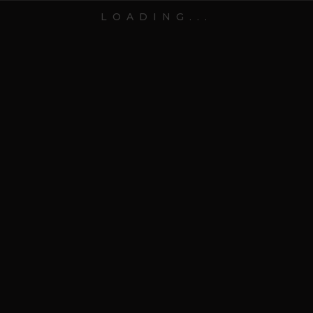
LOADING...
SCOPRI
SCORRI IN BASSO